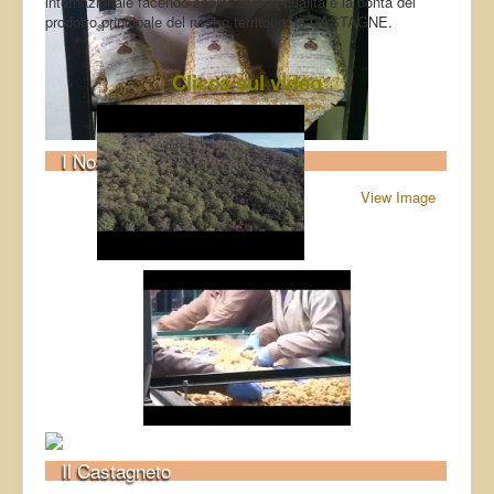
internazionale facendo apprezzare la qualità e la bontà del
prodotto principale del nostro territorio: le CASTAGNE.
Clicca sul video
I Nostri Prodotti
View Image
Il Castagneto