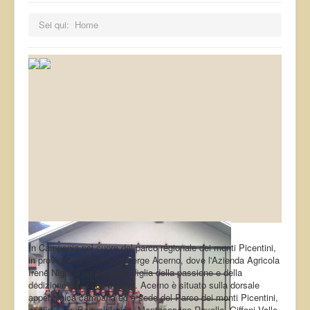
Sei qui:
Home
In Campania nel cuore del parco regionale dei monti Picentini,
in provincia di Salerno, si erge Acerno, dove l'Azienda Agricola
Irene Nigro è nata il 1998, figlia della passione e della
dedizione della sua titolare. Acerno è situato sulla dorsale
appenninica campana ed è sede del Parco dei monti Picentini,
confina con Bagnoli Irpino, Montecorvino Rovella, Giffoni Valle