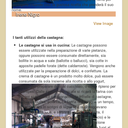
asciugarle creando così la gustosa ricetta che prenderà il suo
nome.
Irene Nigro
View Image
I tanti utilizzi della castagna:
Le castagne si usa in cucina:
Le castagne possono
essere utilizzate nella preparazione di varie pietanze,
oppure possono essere consumate direttamente, sia
bollite in acqua e sale (ballotte o ballucci), sia cotte in
apposite padelle forate (dette caldarroste). Vengono anche
utilizzate per la preparazione di dolci, e confetture. La
crema di castagne è un prodotto molto dolce, può essere
consumata da sola insieme alla ricotta o allo yogurt,
oppure per preparare dolci al cucchiaio, o come ripieno per
le crepes. Dalle castagne essicate si ricava la farina con
cui poi si prepara il castagnaccio, le frittelle di castagne,
crepes, mousse, polenta. La farina di castagne un tempo,
si conservava in scrigni di legno che la proteggevano
dall’aria e dalla luce, e serviva per fare la polenta, il
castagnaccio (con pinoli, uvetta, scorza di arancio) e le
frittelle che si mangiavano con la ricotta a colazione
durante l’inverno per dare energia a chi lavorava fuori al