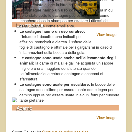
freddo. Esiste anche la birra alle castagne.
Le castagne hanno un uso cosmetico:
L'acqua in cui
sono state cotte le castagne può essere usata come
maschera dopo lo shampoo per esaltare i riflessi dei
Lavorazione
capelli biondi e come emolliente.
Le castagne hanno un uso curativo:
View Image
L'infuso e il decotto sono indicati per
affezioni bronchiali e diarrea. L'infuso delle
foglie di castagno è ottimale per i gargarismi in caso di
infiammazioni della bocca e della gola.
Le castagne sono usate anche nell'allevamento degli
animali:
la carne di maiali e galline acquista un sapore
migliore e una maggiore consistenza quando
nell'alimentazione entrano castagne e cascami di
sfarinatura.
Le castagne sono usate per riscaldare:
le bucce delle
castagne sono ottime per essere usate come legna per il
camino oppure per essere usate in alcuni forni per cuocere
tante pietanze
Acerno
View Image
Smart Gallery by
Gesti�n de redes sociales