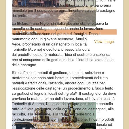
Piana, Olevano Tusciano e Montella, già nota nel panorama
mondiale per il suo prodotto agroalimentare tipico, le castagne
del prete.
La titolare, Irene Nigro, sin dalla giovane età, effettuava la
raccolta delle castagne seguendo anche la lavorazione
L'Azienda
mediante essiccazione nel gratale di famiglia. Dopo il
matrimonio con un giovane acernese, Aniello
View Image
Vece, proprietario di un castagneto in località
Torricelle (Acerno) e dedito anch'esso alla cura
del prodotto locale, è maturata l'idea di costruire un'azienda
che si occupasse della gestione della filiera della lavorazione
delle castagne.
Sin dall'inizio i metodi di gestione, raccolta, selezione e
trasformazione sono stati basati su procedimenti del tutto
naturali e tradizionali, l'azienda, ancora oggi, utilizza per
l'essiccazione delle castagne, un procedimento a fuoco lento
su graticci di legno in locali detti
gratali.
Il castagneto, da dove
proviene la materia prima della lavorazione, si trova in località
Torricelle di Acerno, l'azienda da sempre gestisce e controlla
tutta la filiera produttiva, dalla conduzione dei castagneti, alla
raccolta, alla selezione, alla trasformazione fino al
confezionamento e alla commercializzazione. I nostri prodotti
vengono esportati da Acerno in tutto il territorio nazionale ed