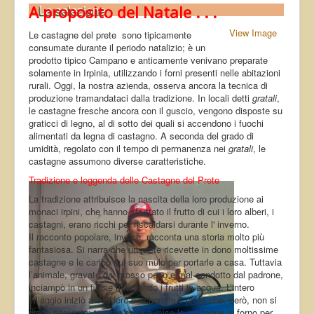
La selezione
A proposito del Natale . . .
View Image
Le castagne del prete sono tipicamente
consumate durante il periodo natalizio; è un
prodotto tipico Campano e anticamente venivano preparate
solamente in Irpinia, utilizzando i forni presenti nelle abitazioni
rurali. Oggi, la nostra azienda, osserva ancora la tecnica di
produzione tramandataci dalla tradizione. In locali detti
gratali
,
le castagne fresche ancora con il guscio, vengono disposte su
graticci di legno, al di sotto dei quali si accendono i fuochi
alimentati da legna di castagno. A seconda del grado di
umidità, regolato con il tempo di permanenza nei
gratali
, le
castagne assumono diverse caratteristiche.
Tradizione e leggenda delle Castagne del Prete
La tradizione attribuisce la nascita della loro produzione ai
monaci irpini, che hanno sfruttato il frutto di cui i loro alberi, i
castagni, erano ricchi per riscaldarsi durante l' inverno.
Il racconto popolare, invece, racconta una storia molto più
fantasiosa. Si narra che un prete ricevette in dono moltissime
castagne e le caricò sul suo mulo per portarle a casa. Tuttavia
l’animale, gravato dal grosso peso e mal condotto dal padrone,
inciampò in un fiume riversando i frutti in acqua. L’intero
villaggio iniziò a deridere e schernire il prete che, però, non si
diede per vinto; tornò a casa e mise le castagne in forno per