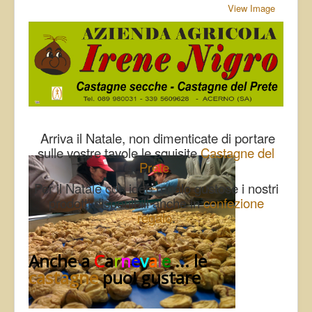
View Image
Arriva il Natale, non dimenticate di portare
sulle vostre tavole le squisite
Castagne del
Prete
.
Per il Natale con idee regalo gustose i nostri
prodotti disponibili anche in
confezione
regalo
.
Anche a
C
a
r
n
e
v
a
l
e
... le
castagne
puoi gustare